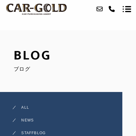
ABOUT
BLOG
SERVICE
ブログ
CASE
ACCESS
BLOG
ALL
CONTACT
NEWS
RECRUIT
STAFFBLOG